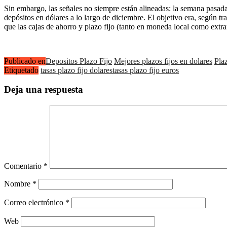
Sin embargo, las señales no siempre están alineadas: la semana pasad
depósitos en dólares a lo largo de diciembre. El objetivo era, según t
que las cajas de ahorro y plazo fijo (tanto en moneda local como ext
Publicado en
Depositos Plazo Fijo
Mejores plazos fijos en dolares
Plaz
Etiquetado
tasas plazo fijo dolares
tasas plazo fijo euros
Deja una respuesta
Comentario
*
Nombre
*
Correo electrónico
*
Web