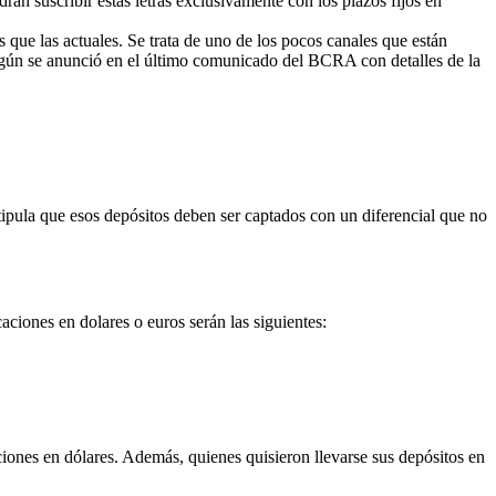
án suscribir estas letras exclusivamente con los plazos fijos en
s que las actuales. Se trata de uno de los pocos canales que están
egún se anunció en el último comunicado del BCRA con detalles de la
stipula que esos depósitos deben ser captados con un diferencial que no
aciones en dolares o euros serán las siguientes:
aciones en dólares. Además, quienes quisieron llevarse sus depósitos en