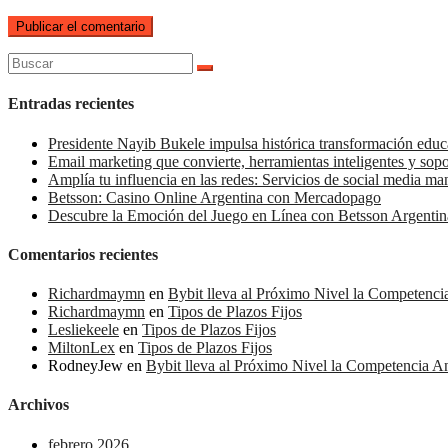
Buscar:
Entradas recientes
Presidente Nayib Bukele impulsa histórica transformación educ
Email marketing que convierte, herramientas inteligentes y sop
Amplía tu influencia en las redes: Servicios de social media m
Betsson: Casino Online Argentina con Mercadopago
Descubre la Emoción del Juego en Línea con Betsson Argentin
Comentarios recientes
Richardmaymn
en
Bybit lleva al Próximo Nivel la Competenc
Richardmaymn
en
Tipos de Plazos Fijos
Lesliekeele
en
Tipos de Plazos Fijos
MiltonLex
en
Tipos de Plazos Fijos
RodneyJew
en
Bybit lleva al Próximo Nivel la Competencia 
Archivos
febrero 2026