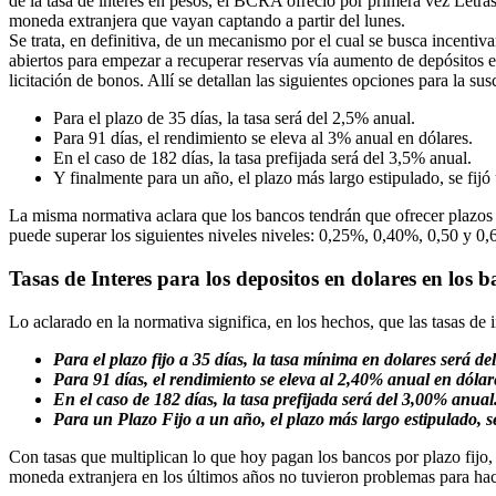
de la tasa de interés en pesos, el BCRA ofreció por primera vez Letra
moneda extranjera que vayan captando a partir del lunes.
Se trata, en definitiva, de un mecanismo por el cual se busca incentiva
abiertos para empezar a recuperar reservas vía aumento de depósitos
licitación de bonos. Allí se detallan las siguientes opciones para la su
Para el plazo de 35 días, la tasa será del 2,5% anual.
Para 91 días, el rendimiento se eleva al 3% anual en dólares.
En el caso de 182 días, la tasa prefijada será del 3,5% anual.
Y finalmente para un año, el plazo más largo estipulado, se fij
La misma normativa aclara que los bancos tendrán que ofrecer plazos fi
puede superar los siguientes niveles niveles: 0,25%, 0,40%, 0,50 y 0,
Tasas de Interes para los depositos en dolares en los 
Lo aclarado en la normativa significa, en los hechos, que las tasas de 
Para el plazo fijo a 35 días, la tasa mínima en dolares será d
Para 91 días, el rendimiento se eleva al 2,40% anual en dólar
En el caso de 182 días, la tasa prefijada será del 3,00% anual
Para un Plazo Fijo a un año, el plazo más largo estipulado, 
Con tasas que multiplican lo que hoy pagan los bancos por plazo fijo, 
moneda extranjera en los últimos años no tuvieron problemas para hac