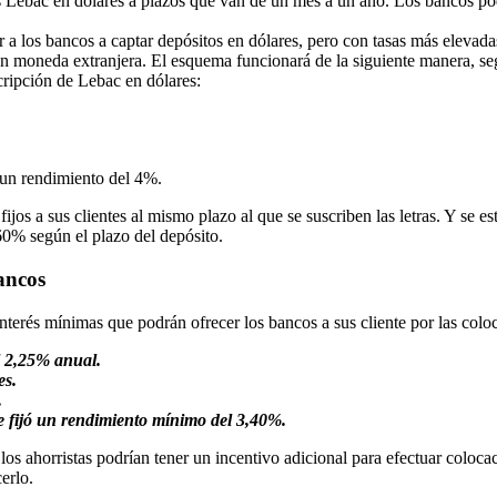
s Lebac en dólares a plazos que van de un mes a un año. Los bancos podr
r a los bancos a captar depósitos en dólares, pero con tasas más elevada
 en moneda extranjera. El esquema funcionará de la siguiente manera, s
scripción de Lebac en dólares:
ó un rendimiento del 4%.
jos a sus clientes al mismo plazo al que se suscriben las letras. Y se e
60% según el plazo del depósito.
bancos
interés mínimas que podrán ofrecer los bancos a sus cliente por las coloc
el 2,25% anual.
es.
.
se fijó un rendimiento mínimo del 3,40%.
los ahorristas podrían tener un incentivo adicional para efectuar coloc
erlo.