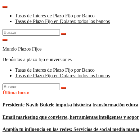
Saltar
al
Tasas de Interes de Plazo Fijo por Banco
contenido
Tasas de Plazo Fijo en Dolares: todos los bancos
Buscar:
Mundo Plazos Fijos
Depósitos a plazo fijo e inversiones
Tasas de Interes de Plazo Fijo por Banco
Tasas de Plazo Fijo en Dolares: todos los bancos
Buscar:
Última hora:
Presidente Nayib Bukele impulsa histórica transformación educa
Email marketing que convierte, herramientas inteligentes y sop
Amplía tu influencia en las redes: Servicios de social media man