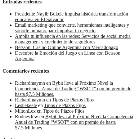
Entradas recientes
Presidente Nayib Bukele impulsa histórica transformación
educativa en El Salvador
Email marketing que convierte, herramientas inteligentes y
soporte humano para impulsar tu negocio
Amplía tu influencia en las redes: Servicios de social media
management y crecimiento de seguidores
Betsson: Casino Online Argentina con Mercadopago
Descubre la Emoción del Juego en Línea con Betsson
Argentina
Comentarios recientes
Richardmaymn
en
Bybit lleva al Próximo Nivel la
Competencia Anual de Trading “WSOT” con un premio de
hasta $7.5 Millones.
Richardmaymn
en
Tipos de Plazos Fijos
Lesliekeele
en
Tipos de Plazos Fijos
MiltonLex
en
Tipos de Plazos Fijos
RodneyJew
en
Bybit lleva al Próximo Nivel la Competencia
Anual de Trading “WSOT” con un premio de hasta
$7.5 Millones.