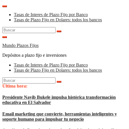
Saltar
al
Tasas de Interes de Plazo Fijo por Banco
contenido
Tasas de Plazo Fijo en Dolares: todos los bancos
Buscar:
Mundo Plazos Fijos
Depósitos a plazo fijo e inversiones
Tasas de Interes de Plazo Fijo por Banco
Tasas de Plazo Fijo en Dolares: todos los bancos
Buscar:
Última hora:
Presidente Nayib Bukele impulsa histórica transformación
educativa en El Salvador
Email marketing que convierte, herramientas inteligentes y
soporte humano para impulsar tu negocio