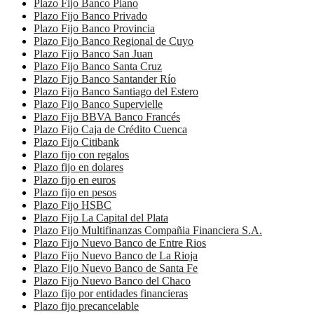
Plazo Fijo Banco Piano
Plazo Fijo Banco Privado
Plazo Fijo Banco Provincia
Plazo Fijo Banco Regional de Cuyo
Plazo Fijo Banco San Juan
Plazo Fijo Banco Santa Cruz
Plazo Fijo Banco Santander Río
Plazo Fijo Banco Santiago del Estero
Plazo Fijo Banco Supervielle
Plazo Fijo BBVA Banco Francés
Plazo Fijo Caja de Crédito Cuenca
Plazo Fijo Citibank
Plazo fijo con regalos
Plazo fijo en dolares
Plazo fijo en euros
Plazo fijo en pesos
Plazo Fijo HSBC
Plazo Fijo La Capital del Plata
Plazo Fijo Multifinanzas Compañia Financiera S.A.
Plazo Fijo Nuevo Banco de Entre Rios
Plazo Fijo Nuevo Banco de La Rioja
Plazo Fijo Nuevo Banco de Santa Fe
Plazo Fijo Nuevo Banco del Chaco
Plazo fijo por entidades financieras
Plazo fijo precancelable