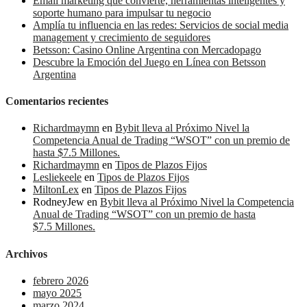
Email marketing que convierte, herramientas inteligentes y
soporte humano para impulsar tu negocio
Amplía tu influencia en las redes: Servicios de social media
management y crecimiento de seguidores
Betsson: Casino Online Argentina con Mercadopago
Descubre la Emoción del Juego en Línea con Betsson
Argentina
Comentarios recientes
Richardmaymn
en
Bybit lleva al Próximo Nivel la
Competencia Anual de Trading “WSOT” con un premio de
hasta $7.5 Millones.
Richardmaymn
en
Tipos de Plazos Fijos
Lesliekeele
en
Tipos de Plazos Fijos
MiltonLex
en
Tipos de Plazos Fijos
RodneyJew
en
Bybit lleva al Próximo Nivel la Competencia
Anual de Trading “WSOT” con un premio de hasta
$7.5 Millones.
Archivos
febrero 2026
mayo 2025
marzo 2024