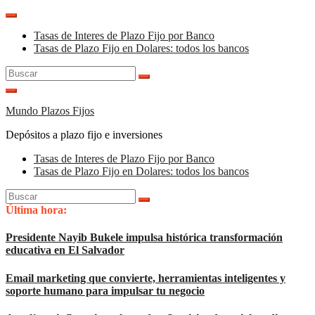
Saltar
al
Tasas de Interes de Plazo Fijo por Banco
contenido
Tasas de Plazo Fijo en Dolares: todos los bancos
Buscar:
Mundo Plazos Fijos
Depósitos a plazo fijo e inversiones
Tasas de Interes de Plazo Fijo por Banco
Tasas de Plazo Fijo en Dolares: todos los bancos
Buscar:
Última hora:
Presidente Nayib Bukele impulsa histórica transformación
educativa en El Salvador
Email marketing que convierte, herramientas inteligentes y
soporte humano para impulsar tu negocio