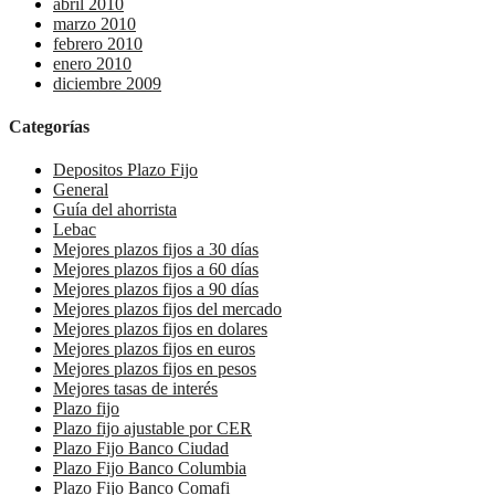
abril 2010
marzo 2010
febrero 2010
enero 2010
diciembre 2009
Categorías
Depositos Plazo Fijo
General
Guía del ahorrista
Lebac
Mejores plazos fijos a 30 días
Mejores plazos fijos a 60 días
Mejores plazos fijos a 90 días
Mejores plazos fijos del mercado
Mejores plazos fijos en dolares
Mejores plazos fijos en euros
Mejores plazos fijos en pesos
Mejores tasas de interés
Plazo fijo
Plazo fijo ajustable por CER
Plazo Fijo Banco Ciudad
Plazo Fijo Banco Columbia
Plazo Fijo Banco Comafi