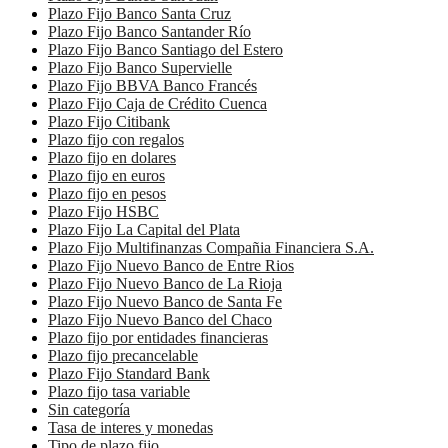
Plazo Fijo Banco Santa Cruz
Plazo Fijo Banco Santander Río
Plazo Fijo Banco Santiago del Estero
Plazo Fijo Banco Supervielle
Plazo Fijo BBVA Banco Francés
Plazo Fijo Caja de Crédito Cuenca
Plazo Fijo Citibank
Plazo fijo con regalos
Plazo fijo en dolares
Plazo fijo en euros
Plazo fijo en pesos
Plazo Fijo HSBC
Plazo Fijo La Capital del Plata
Plazo Fijo Multifinanzas Compañia Financiera S.A.
Plazo Fijo Nuevo Banco de Entre Rios
Plazo Fijo Nuevo Banco de La Rioja
Plazo Fijo Nuevo Banco de Santa Fe
Plazo Fijo Nuevo Banco del Chaco
Plazo fijo por entidades financieras
Plazo fijo precancelable
Plazo Fijo Standard Bank
Plazo fijo tasa variable
Sin categoría
Tasa de interes y monedas
Tipo de plazo fijo