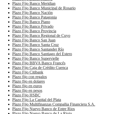
Plazo Fijo Banco Meridian
Plazo Fijo Banco Municipal de Rosario
Plazo Fijo Banco Nación
Plazo Fijo Banco Patagonia
Plazo Fijo Banco Piano
Plazo Fijo Banco Privado
Plazo Fijo Banco Provincia
Plazo Fijo Banco Regional de Cuyo
Plazo Fijo Banco San Juan
Plazo Fijo Banco Santa Cruz
Plazo Fijo Banco Santander Río
Plazo Fijo Banco Santiago del Estero
Plazo Fijo Banco Supervielle
Plazo Fijo BBVA Banco Francés
Plazo Fijo Caja de Crédito Cuenca
Plazo Fijo Citibank
Plazo fijo con regalos
Plazo fijo en dolares
Plazo fijo en euros
Plazo fijo en pesos
Plazo Fijo HSBC
Plazo Fijo La Capital del Plata
Plazo Fijo Multifinanzas Compañia Financiera S.A.
Plazo Fijo Nuevo Banco de Entre Rios
Plazo Fijo Nuevo Banco de La Rioja