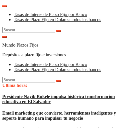
Saltar
al
Tasas de Interes de Plazo Fijo por Banco
contenido
Tasas de Plazo Fijo en Dolares: todos los bancos
Buscar:
Mundo Plazos Fijos
Depósitos a plazo fijo e inversiones
Tasas de Interes de Plazo Fijo por Banco
Tasas de Plazo Fijo en Dolares: todos los bancos
Buscar:
Última hora:
Presidente Nayib Bukele impulsa histórica transformación
educativa en El Salvador
Email marketing que convierte, herramientas inteligentes y
soporte humano para impulsar tu negocio