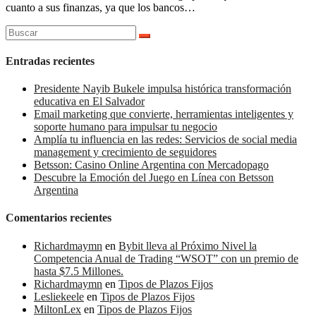
cuanto a sus finanzas, ya que los bancos…
Buscar:
Entradas recientes
Presidente Nayib Bukele impulsa histórica transformación
educativa en El Salvador
Email marketing que convierte, herramientas inteligentes y
soporte humano para impulsar tu negocio
Amplía tu influencia en las redes: Servicios de social media
management y crecimiento de seguidores
Betsson: Casino Online Argentina con Mercadopago
Descubre la Emoción del Juego en Línea con Betsson
Argentina
Comentarios recientes
Richardmaymn
en
Bybit lleva al Próximo Nivel la
Competencia Anual de Trading “WSOT” con un premio de
hasta $7.5 Millones.
Richardmaymn
en
Tipos de Plazos Fijos
Lesliekeele
en
Tipos de Plazos Fijos
MiltonLex
en
Tipos de Plazos Fijos