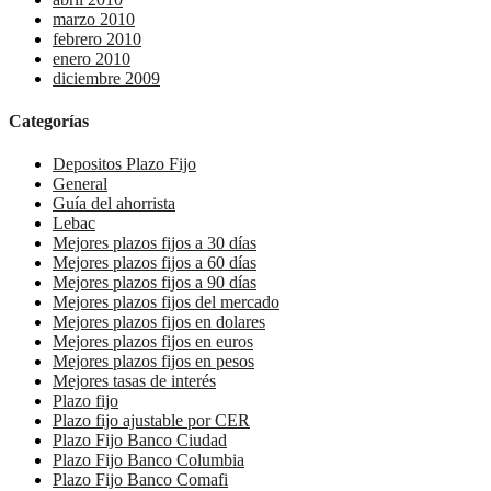
marzo 2010
febrero 2010
enero 2010
diciembre 2009
Categorías
Depositos Plazo Fijo
General
Guía del ahorrista
Lebac
Mejores plazos fijos a 30 días
Mejores plazos fijos a 60 días
Mejores plazos fijos a 90 días
Mejores plazos fijos del mercado
Mejores plazos fijos en dolares
Mejores plazos fijos en euros
Mejores plazos fijos en pesos
Mejores tasas de interés
Plazo fijo
Plazo fijo ajustable por CER
Plazo Fijo Banco Ciudad
Plazo Fijo Banco Columbia
Plazo Fijo Banco Comafi