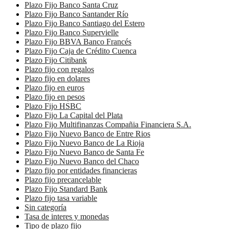
Plazo Fijo Banco Santa Cruz
Plazo Fijo Banco Santander Río
Plazo Fijo Banco Santiago del Estero
Plazo Fijo Banco Supervielle
Plazo Fijo BBVA Banco Francés
Plazo Fijo Caja de Crédito Cuenca
Plazo Fijo Citibank
Plazo fijo con regalos
Plazo fijo en dolares
Plazo fijo en euros
Plazo fijo en pesos
Plazo Fijo HSBC
Plazo Fijo La Capital del Plata
Plazo Fijo Multifinanzas Compañia Financiera S.A.
Plazo Fijo Nuevo Banco de Entre Rios
Plazo Fijo Nuevo Banco de La Rioja
Plazo Fijo Nuevo Banco de Santa Fe
Plazo Fijo Nuevo Banco del Chaco
Plazo fijo por entidades financieras
Plazo fijo precancelable
Plazo Fijo Standard Bank
Plazo fijo tasa variable
Sin categoría
Tasa de interes y monedas
Tipo de plazo fijo