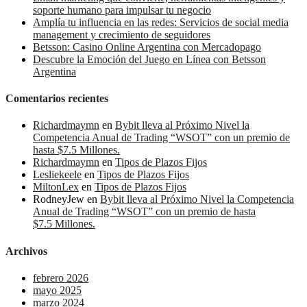
soporte humano para impulsar tu negocio
Amplía tu influencia en las redes: Servicios de social media
management y crecimiento de seguidores
Betsson: Casino Online Argentina con Mercadopago
Descubre la Emoción del Juego en Línea con Betsson
Argentina
Comentarios recientes
Richardmaymn
en
Bybit lleva al Próximo Nivel la
Competencia Anual de Trading “WSOT” con un premio de
hasta $7.5 Millones.
Richardmaymn
en
Tipos de Plazos Fijos
Lesliekeele
en
Tipos de Plazos Fijos
MiltonLex
en
Tipos de Plazos Fijos
RodneyJew
en
Bybit lleva al Próximo Nivel la Competencia
Anual de Trading “WSOT” con un premio de hasta
$7.5 Millones.
Archivos
febrero 2026
mayo 2025
marzo 2024