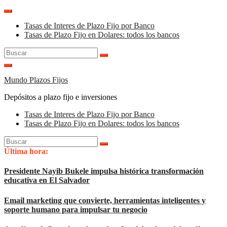
Saltar
al
Tasas de Interes de Plazo Fijo por Banco
contenido
Tasas de Plazo Fijo en Dolares: todos los bancos
Buscar:
Mundo Plazos Fijos
Depósitos a plazo fijo e inversiones
Tasas de Interes de Plazo Fijo por Banco
Tasas de Plazo Fijo en Dolares: todos los bancos
Buscar:
Última hora:
Presidente Nayib Bukele impulsa histórica transformación
educativa en El Salvador
Email marketing que convierte, herramientas inteligentes y
soporte humano para impulsar tu negocio