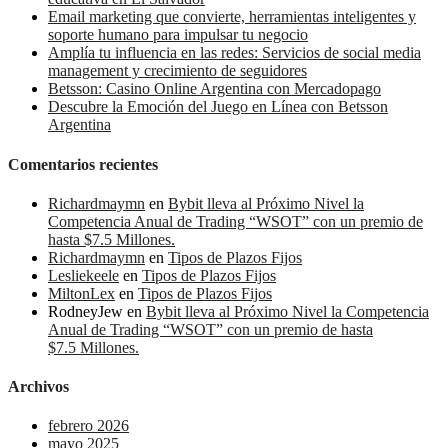
Email marketing que convierte, herramientas inteligentes y
soporte humano para impulsar tu negocio
Amplía tu influencia en las redes: Servicios de social media
management y crecimiento de seguidores
Betsson: Casino Online Argentina con Mercadopago
Descubre la Emoción del Juego en Línea con Betsson
Argentina
Comentarios recientes
Richardmaymn
en
Bybit lleva al Próximo Nivel la
Competencia Anual de Trading “WSOT” con un premio de
hasta $7.5 Millones.
Richardmaymn
en
Tipos de Plazos Fijos
Lesliekeele
en
Tipos de Plazos Fijos
MiltonLex
en
Tipos de Plazos Fijos
RodneyJew
en
Bybit lleva al Próximo Nivel la Competencia
Anual de Trading “WSOT” con un premio de hasta
$7.5 Millones.
Archivos
febrero 2026
mayo 2025