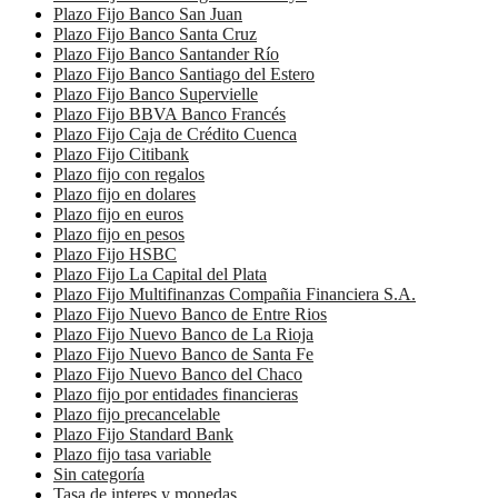
Plazo Fijo Banco San Juan
Plazo Fijo Banco Santa Cruz
Plazo Fijo Banco Santander Río
Plazo Fijo Banco Santiago del Estero
Plazo Fijo Banco Supervielle
Plazo Fijo BBVA Banco Francés
Plazo Fijo Caja de Crédito Cuenca
Plazo Fijo Citibank
Plazo fijo con regalos
Plazo fijo en dolares
Plazo fijo en euros
Plazo fijo en pesos
Plazo Fijo HSBC
Plazo Fijo La Capital del Plata
Plazo Fijo Multifinanzas Compañia Financiera S.A.
Plazo Fijo Nuevo Banco de Entre Rios
Plazo Fijo Nuevo Banco de La Rioja
Plazo Fijo Nuevo Banco de Santa Fe
Plazo Fijo Nuevo Banco del Chaco
Plazo fijo por entidades financieras
Plazo fijo precancelable
Plazo Fijo Standard Bank
Plazo fijo tasa variable
Sin categoría
Tasa de interes y monedas