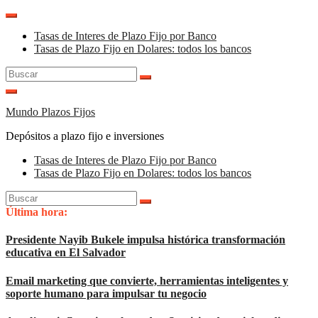
Saltar
al
Tasas de Interes de Plazo Fijo por Banco
contenido
Tasas de Plazo Fijo en Dolares: todos los bancos
Buscar:
Mundo Plazos Fijos
Depósitos a plazo fijo e inversiones
Tasas de Interes de Plazo Fijo por Banco
Tasas de Plazo Fijo en Dolares: todos los bancos
Buscar:
Última hora:
Presidente Nayib Bukele impulsa histórica transformación
educativa en El Salvador
Email marketing que convierte, herramientas inteligentes y
soporte humano para impulsar tu negocio