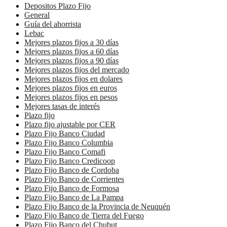
Depositos Plazo Fijo
General
Guía del ahorrista
Lebac
Mejores plazos fijos a 30 días
Mejores plazos fijos a 60 días
Mejores plazos fijos a 90 días
Mejores plazos fijos del mercado
Mejores plazos fijos en dolares
Mejores plazos fijos en euros
Mejores plazos fijos en pesos
Mejores tasas de interés
Plazo fijo
Plazo fijo ajustable por CER
Plazo Fijo Banco Ciudad
Plazo Fijo Banco Columbia
Plazo Fijo Banco Comafi
Plazo Fijo Banco Credicoop
Plazo Fijo Banco de Cordoba
Plazo Fijo Banco de Corrientes
Plazo Fijo Banco de Formosa
Plazo Fijo Banco de La Pampa
Plazo Fijo Banco de la Provincia de Neuquén
Plazo Fijo Banco de Tierra del Fuego
Plazo Fijo Banco del Chubut