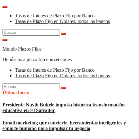
Saltar
al
Tasas de Interes de Plazo Fijo por Banco
contenido
Tasas de Plazo Fijo en Dolares: todos los bancos
Buscar:
Mundo Plazos Fijos
Depósitos a plazo fijo e inversiones
Tasas de Interes de Plazo Fijo por Banco
Tasas de Plazo Fijo en Dolares: todos los bancos
Buscar:
Última hora:
Presidente Nayib Bukele impulsa histórica transformación
educativa en El Salvador
Email marketing que convierte, herramientas inteligentes y
soporte humano para impulsar tu negocio