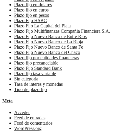
Plazo fijo en dolares
Plazo fijo en euros
Plazo fijo en pesos
Plazo Fijo HSBC
Plazo Fijo La Capital del Plata
Plazo Fijo Multifinanzas Compañia Financiera S.A.
Plazo Fijo Nuevo Banco de Entre Rios
Plazo Fijo Nuevo Banco de La Rioja
Plazo Fijo Nuevo Banco de Santa Fe
Plazo Fijo Nuevo Banco del Chaco
Plazo fijo por entidades financieras
Plazo fijo precancelable
Plazo Fijo Standard Bank
Plazo fijo tasa variable
Sin categoría
Tasa de interes y monedas
Tipo de plazo fijo
Meta
Acceder
Feed de entradas
Feed de comentarios
WordPress.org