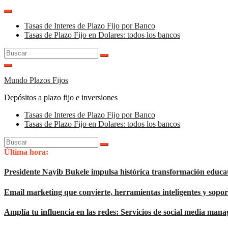
Saltar
al
Tasas de Interes de Plazo Fijo por Banco
contenido
Tasas de Plazo Fijo en Dolares: todos los bancos
Buscar:
Mundo Plazos Fijos
Depósitos a plazo fijo e inversiones
Tasas de Interes de Plazo Fijo por Banco
Tasas de Plazo Fijo en Dolares: todos los bancos
Buscar:
Última hora:
Presidente Nayib Bukele impulsa histórica transformación educa
Email marketing que convierte, herramientas inteligentes y sop
Amplía tu influencia en las redes: Servicios de social media man