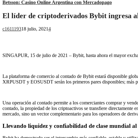
Betsson: Casino Online Argentina con Mercadopago
El líder de criptoderivados Bybit ingresa 
c1611193
18 julio, 2021
4
SINGAPUR, 15 de julio de 2021 – Bybit, hasta ahora el mayor excha
La plataforma de comercio al contado de Bybit estará disponible glo
XRPUSDT y EOSUSDT serán los primeros pares disponibles; más pare
Una operación al contado permite a los comerciantes comprar y vender
contado, la propiedad de los criptoactivos se transfiere directamente
mercado, sino un vector complementario para los operadores de derivad
Llevando liquidez y confiabilidad de clase mundial al
Bybit ha demostrado ser el intercambio más confiable, estable y util