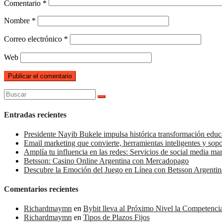
Comentario
*
Nombre
*
Correo electrónico
*
Web
Buscar:
Entradas recientes
Presidente Nayib Bukele impulsa histórica transformación educ
Email marketing que convierte, herramientas inteligentes y sop
Amplía tu influencia en las redes: Servicios de social media m
Betsson: Casino Online Argentina con Mercadopago
Descubre la Emoción del Juego en Línea con Betsson Argentin
Comentarios recientes
Richardmaymn
en
Bybit lleva al Próximo Nivel la Competenc
Richardmaymn
en
Tipos de Plazos Fijos