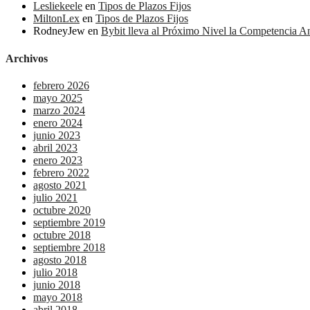
Lesliekeele
en
Tipos de Plazos Fijos
MiltonLex
en
Tipos de Plazos Fijos
RodneyJew
en
Bybit lleva al Próximo Nivel la Competencia 
Archivos
febrero 2026
mayo 2025
marzo 2024
enero 2024
junio 2023
abril 2023
enero 2023
febrero 2022
agosto 2021
julio 2021
octubre 2020
septiembre 2019
octubre 2018
septiembre 2018
agosto 2018
julio 2018
junio 2018
mayo 2018
abril 2018