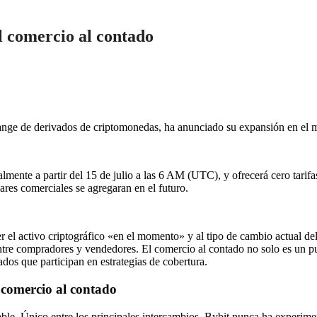
al comercio al contado
nge de derivados de criptomonedas, ha anunciado su expansión en el 
balmente a partir del 15 de julio a las 6 AM (UTC), y ofrecerá cero 
s comerciales se agregaran en el futuro.
 el activo criptográfico «en el momento» y al tipo de cambio actual d
 entre compradores y vendedores. El comercio al contado no solo es un p
os que participan en estrategias de cobertura.
 comercio al contado
izable. Único entre los principales intercambios, Bybit nunca ha experi