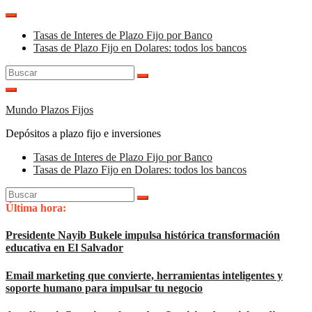
Saltar
al
Tasas de Interes de Plazo Fijo por Banco
contenido
Tasas de Plazo Fijo en Dolares: todos los bancos
Buscar:
Mundo Plazos Fijos
Depósitos a plazo fijo e inversiones
Tasas de Interes de Plazo Fijo por Banco
Tasas de Plazo Fijo en Dolares: todos los bancos
Buscar:
Última hora:
Presidente Nayib Bukele impulsa histórica transformación
educativa en El Salvador
Email marketing que convierte, herramientas inteligentes y
soporte humano para impulsar tu negocio