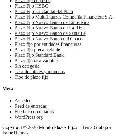
Plazo fijo en pesos
Plazo Fijo HSBC
Plazo Fijo La Capital del Plata
Plazo Fijo Multifinanzas Compañia Financiera S.A.
Plazo Fijo Nuevo Banco de Entre Rios
Plazo Fijo Nuevo Banco de La Rioja
Plazo Fijo Nuevo Banco de Santa Fe
Plazo Fijo Nuevo Banco del Chaco
Plazo fijo por entidades financieras
Plazo fijo precancelable
Plazo Fijo Standard Bank
Plazo fijo tasa variable
Sin categoría
Tasa de interes y monedas
Tipo de plazo fijo
Meta
Acceder
Feed de entradas
Feed de comentarios
WordPress.org
Copyright © 2026 Mundo Plazos Fijos
–
Tema Glob por
FameThemes