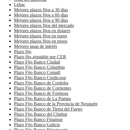
Lebac
Mejores plazos fijos a 30 días
Mejores plazos fijos a 60 días
Mejores plazos fijos a 90 días
Mejores plazos fijos del mercado
Mejores plazos fijos en dolares
Mejores plazos fijos en euros
Mejores plazos fijos en pesos
Mejores tasas de interés
Plazo fijo
Plazo fijo ajustable por CER
Plazo Fijo Banco Ciudad
Plazo Fijo Banco Columbia
Plazo Fijo Banco Comafi
Plazo Fijo Banco Credicoop
Plazo Fijo Banco de Cordoba
Plazo Fijo Banco de Corrientes
Plazo Fijo Banco de Formosa
Plazo Fijo Banco de La Pampa
Plazo Fijo Banco de la Provincia de Neuquén
Plazo Fijo Banco de Tierra del Fuego
Plazo Fijo Banco del Chubut
Plazo Fijo Banco Finansur
Plazo Fijo Banco Galicia
Plazo Fijo Banco Hipotecario