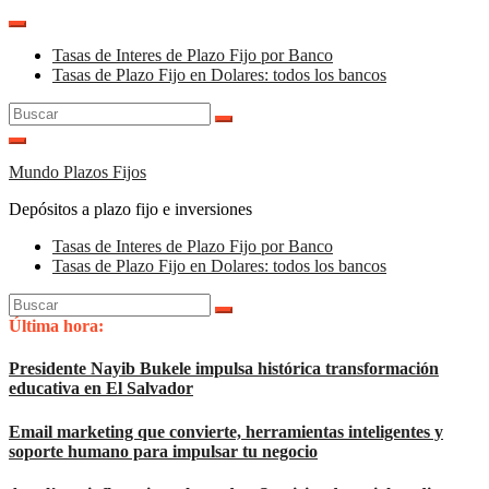
Saltar
al
Tasas de Interes de Plazo Fijo por Banco
contenido
Tasas de Plazo Fijo en Dolares: todos los bancos
Buscar:
Mundo Plazos Fijos
Depósitos a plazo fijo e inversiones
Tasas de Interes de Plazo Fijo por Banco
Tasas de Plazo Fijo en Dolares: todos los bancos
Buscar:
Última hora:
Presidente Nayib Bukele impulsa histórica transformación
educativa en El Salvador
Email marketing que convierte, herramientas inteligentes y
soporte humano para impulsar tu negocio