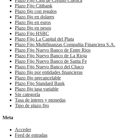
Plazo Fijo Caja de Crédito Cuenca
Plazo Fijo Citibank
Plazo fijo con regalos
Plazo fijo en dolares
Plazo fijo en euros
Plazo fijo en pesos
Plazo Fijo HSBC
Plazo Fijo La Capital del Plata
Plazo Fijo Multifinanzas Compañia Financiera S.A.
Plazo Fijo Nuevo Banco de Entre Rios
Plazo Fijo Nuevo Banco de La Rioja
Plazo Fijo Nuevo Banco de Santa Fe
Plazo Fijo Nuevo Banco del Chaco
Plazo fijo por entidades financieras
Plazo fijo precancelable
Plazo Fijo Standard Bank
Plazo fijo tasa variable
Sin categoría
Tasa de interes y monedas
Tipo de plazo fijo
Meta
Acceder
Feed de entradas